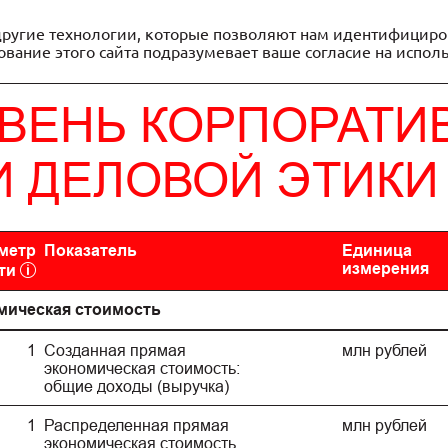
б устойчивом развитии ПАО Московская биржа за 2022 
ругие технологии, которые позволяют нам идентифицироват
вание этого сайта подразумевает ваше согласие на испол
ВЕНЬ КОРПОРАТИ
И ДЕЛОВОЙ ЭТИКИ
метр
Показатель
Единица
измерения
ти
мическая стоимость
1
Созданная прямая
млн рублей
экономическая стоимость:
общие доходы (выручка)
1
Распределенная прямая
млн рублей
экономическая стоимость,