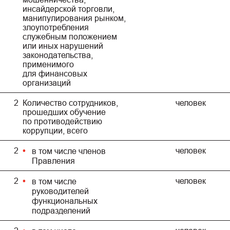
инсайдерской торговли,
манипулирования рынком,
злоупотребления
служебным положением
или иных нарушений
законодательства,
применимого
для финансовых
организаций
2
Количество сотрудников,
человек
прошедших обучение
по противодействию
коррупции, всего
2
человек
в том числе членов
Правления
2
человек
в том числе
руководителей
функциональных
подразделений