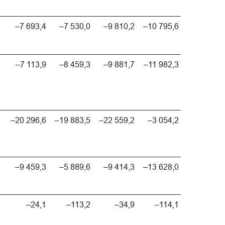
–7 693,4
–7 530,0
–9 810,2
–10 795,6
–7 113,9
–8 459,3
–9 881,7
–11 982,3
–20 296,6
–19 883,5
–22 559,2
–3 054,2
–9 459,3
–5 889,6
–9 414,3
–13 628,0
–24,1
–113,2
–34,9
–114,1