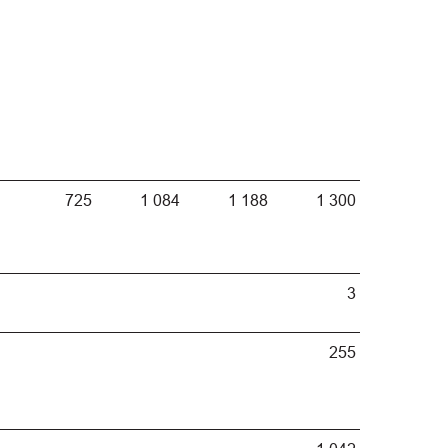
725
1 084
1 188
1 300
3
255