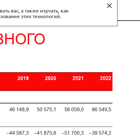
год
EN
ь вас, а также изучать, как
ьзование этих технологий.
ВНОГО
2019
2020
2021
2022
46 148,9
50 575,1
56 059,0
86 549,5
–44 587,3
–41 875,6
–51 700,3
–39 574,2