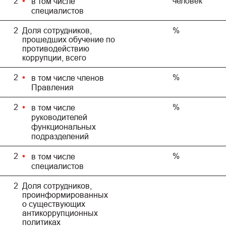
2
человек
в том числе
специалистов
2
Доля сотрудников,
%
прошедших обучение по
противодействию
коррупции, всего
2
%
в том числе членов
Правления
2
%
в том числе
руководителей
функциональных
подразделений
2
%
в том числе
специалистов
2
Доля сотрудников,
проинформированных
о существующих
антикоррупционных
политиках